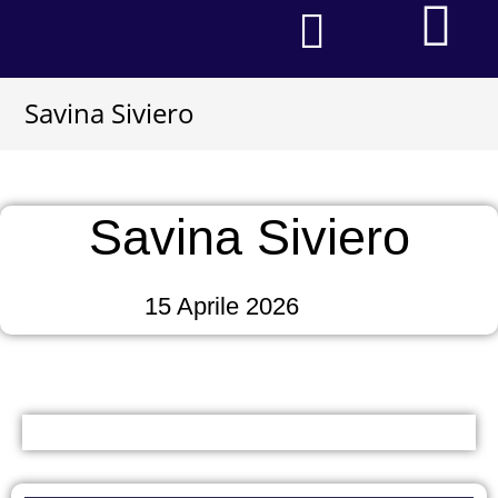
CASA FUNERARIA
Faq – Domande Frequenti
I NOSTRI SERVIZI
Savina Siviero
Savina Siviero
15 Aprile 2026