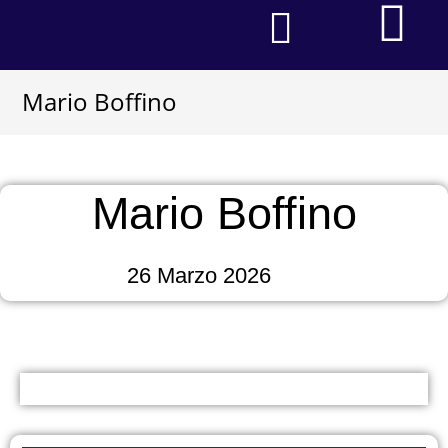
CASA FUNERARIA
Faq – Domande Frequenti
I NOSTRI SERVIZI
Mario Boffino
Mario Boffino
26 Marzo 2026