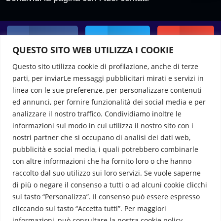
Facebook
Twitter
Email
QUESTO SITO WEB UTILIZZA I COOKIE
Questo sito utilizza cookie di profilazione, anche di terze
parti, per inviarLe messaggi pubblicitari mirati e servizi in
WhatsApp
linea con le sue preferenze, per personalizzare contenuti
ed annunci, per fornire funzionalità dei social media e per
analizzare il nostro traffico. Condividiamo inoltre le
informazioni sul modo in cui utilizza il nostro sito con i
nostri partner che si occupano di analisi dei dati web,
pubblicità e social media, i quali potrebbero combinarle
con altre informazioni che ha fornito loro o che hanno
EREDI CARDANI SNC DI PERSIANI DAVIDE & C
raccolto dal suo utilizzo sui loro servizi. Se vuole saperne
di più o negare il consenso a tutti o ad alcuni cookie clicchi
VIA PIAVE, 6 – 20029 – TURBIGO (MI)
sul tasto “Personalizza”. Il consenso può essere espresso
cliccando sul tasto “Accetta tutti”. Per maggiori
TEL. +39 0331 880 437 – Cell. +39 338 2335 019
informazioni, può consultare la nostra cookie policy.